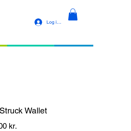
Log ind
HOTROD HELLCAT
CARTEL INK T-Shirts
Struck Wallet
Pris
00 kr.