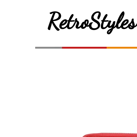
RetroStyles
HOME
WEBSHOP
LUX DE VILLE
SOURP