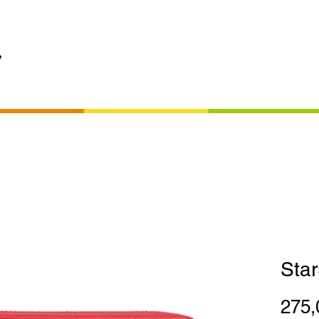
USS
LOLA RAMONA
STAR STRUCK
MODARNO
LIQUORBRAND
Star
275,