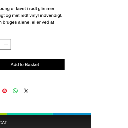
ung er lavet i rødt glimmer
gt og mat rødt vinyl indvendigt.
 bruges alene, eller ved at
 håndledsremmen, kan den
som det perfekte match til din
ske.
ung har både plads til mønter,
otte kort og mobiltelefon.
 19,5 cm H: 9 cm B: 2,5 cm
Add to Basket
CAT