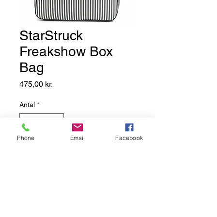
StarStruck
Freakshow Box
Bag
Pris
475,00 kr.
Antal
*
Phone
Email
Facebook
Add to Basket
Denne vakse sorte Freakshow
Box Bag med sølvfarvede striber,
er lavet i vinyl med holografisk
glimmer.