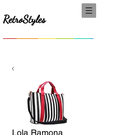
RetroStyles
Lola Ramona