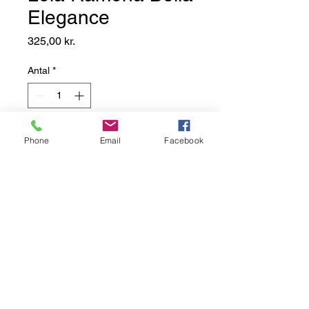
Elegance
Pris
325,00 kr.
Antal
*
Add to Basket
Phone
Email
Facebook
Her præsenteres Bella Elegance
fra Lola Ramona.
Bella er en allround clutch i
perfekt størrelse, som rummer
dine ting med stil.
Den er lavet i blødt sort vinyl med
prægede små cirkler og har en
rem til håndleddet.