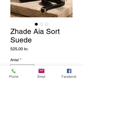
Zhade Aia Sort
Suede
Pris
525,00 kr.
Antal
*
Phone
Email
Facebook
Add to Basket
Denne minitaske, lavet i vintage
stil af ruskind, er et must-have i
skabet.