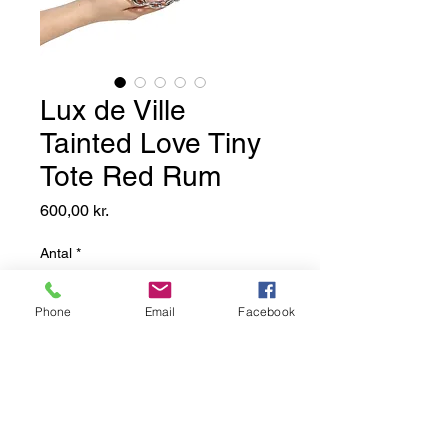
Lux de Ville
Tainted Love Tiny
Tote Red Rum
Pris
600,00 kr.
Antal
*
Phone
Email
Facebook
Add to Basket
Denne lille hjertetaske er den
perfekte ledsager til ethvert outfit!