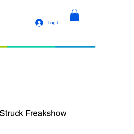
Log ind
HOTROD HELLCAT
CARTEL INK T-Shirts
rStruck Freakshow