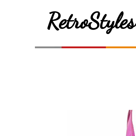
RetroStyles
HOME
WEBSHOP
LUX DE VILLE
SOURP