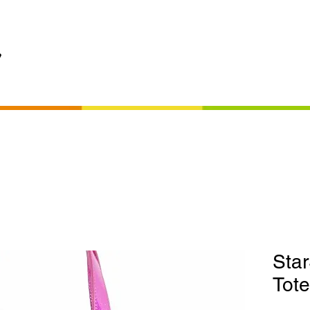
USS
LOLA RAMONA
STAR STRUCK
MODARNO
LIQUORBRAND
Sta
Tote