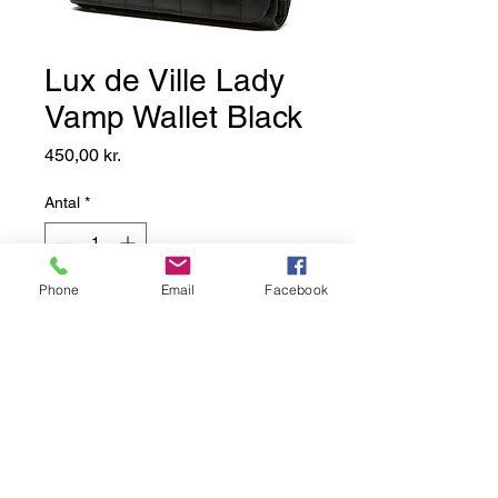
Lux de Ville Lady
Vamp Wallet Black
Pris
450,00 kr.
Antal
*
Phone
Email
Facebook
Add to Basket
Vores Lady Vamp punge, matcher
alle vores Lux de Ville
håndtasker.
Her er den vist i sort vinyl med
"tuck-and-roll" syninger. På