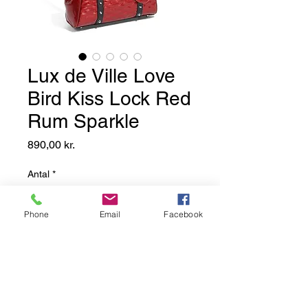
Lux de Ville Love
Bird Kiss Lock Red
Rum Sparkle
Pris
890,00 kr.
Antal
*
Phone
Email
Facebook
Add to Basket
Denne skønne Love Bird
håndtaske er syet i