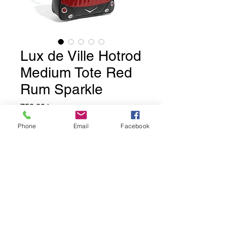
Lux de Ville Hotrod
Medium Tote Red
Rum Sparkle
Pris
750,00 kr.
Phone
Email
Facebook
Ikke på lager
Så er den nye medium Hotrod
Tote kommet.
Denne er forsynet med sort og
rød glimmer vinyl, med tuck-and-
roll syninger på for og bagside.
Udover Lux de Ville og Chevron